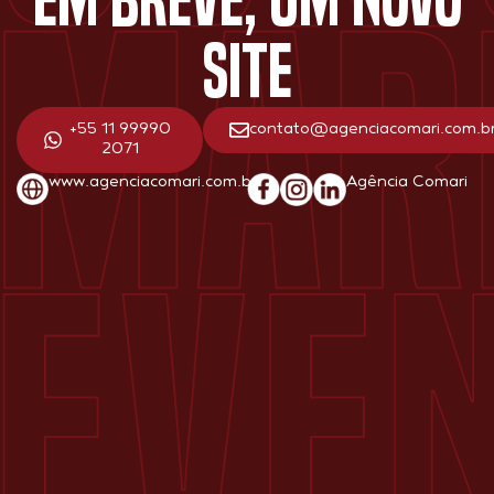
SITE
+55 11 99990
contato@agenciacomari.com.b
2071
www.agenciacomari.com.br
Agência Comari